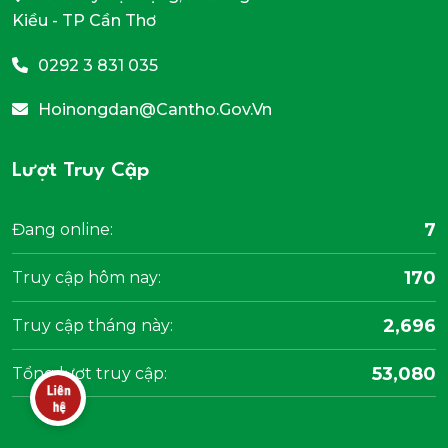
Kiều - TP Cần Thơ
0292 3 831 035
Hoinongdan@cantho.gov.vn
Lượt Truy Cập
7
Đang online:
170
Truy cập hôm nay:
2,696
Truy cập tháng này:
53,080
Tổng lượt truy cập: