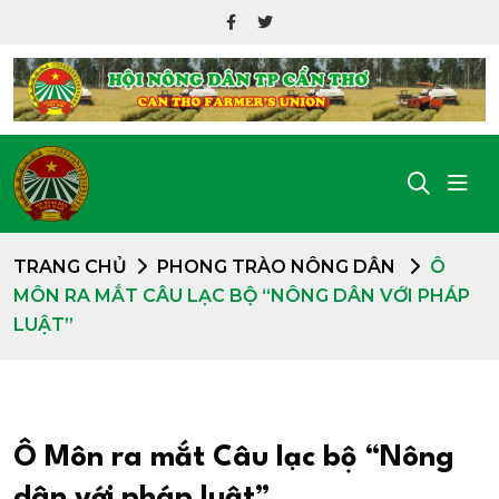
TRANG CHỦ
PHONG TRÀO NÔNG DÂN
Ô
MÔN RA MẮT CÂU LẠC BỘ “NÔNG DÂN VỚI PHÁP
LUẬT”
Ô Môn ra mắt Câu lạc bộ “Nông
dân với pháp luật”