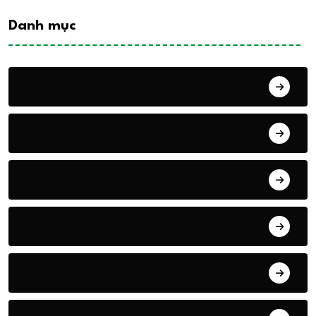
Danh mục
HOẠT ĐỘNG CỦA HỘI
PHONG TRÀO NÔNG DÂN
KHUYẾN NÔNG
VĂN BẢN CỦA HỘI
ĐỊA ĐIỂM DU LỊCH