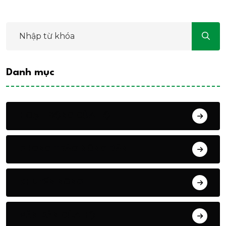
Danh mục
HOẠT ĐỘNG CỦA HỘI
PHONG TRÀO NÔNG DÂN
KHUYẾN NÔNG
VĂN BẢN CỦA HỘI