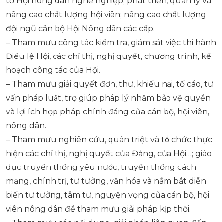
tổ Hội nông dân nghề nghiệp; phát triển, quản lý và
nâng cao chất lượng hội viên; nâng cao chất lượng
đội ngũ cản bộ Hội Nông dân các cấp.
– Tham mưu công tác kiểm tra, giám sát việc thi hành
Điều lệ Hội, các chỉ thị, nghị quyết, chương trình, kế
hoạch công tác của Hội.
– Tham mưu giải quyết đơn, thư, khiếu nại, tố cáo, tư
vấn pháp luật, trợ giúp pháp lý nhăm bảo vệ quyền
và lợi ích hợp pháp chính đáng của cán bộ, hội viên,
nông dân.
– Tham mưu nghiên cứu, quán triệt và tổ chức thực
hiện các chỉ thị, nghị quyết của Đảng, của Hội…; giáo
dục truyền thống yêu nước, truyền thống cách
mạng, chính trị, tư tưởng, văn hóa và nắm bắt diễn
biến tư tưởng, tâm tư, nguyện vọng của cán bộ, hội
viên nông dân để tham mưu giải pháp kịp thời.