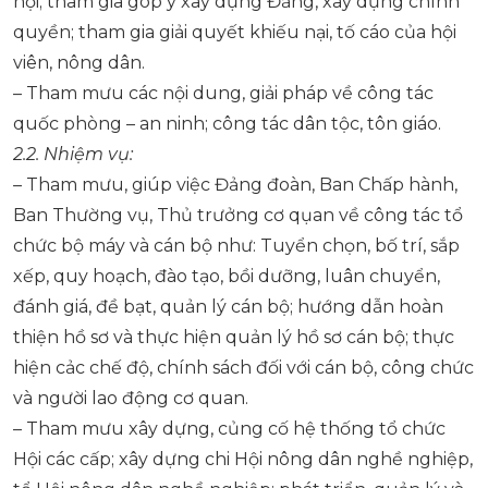
hội; tham gia góp ý xây dựng Đảng, xây dựng chính
quyền; tham gia giải quyết khiếu nại, tố cáo của hội
viên, nông dân.
– Tham mưu các nội dung, giải pháp về công tác
quốc phòng – an ninh; công tác dân tộc, tôn giáo.
2.2.
Nhiệm vụ
:
–
Tham mưu, giúp việc Đảng đoàn, Ban Chấp hành,
Ban Thường vụ, Thủ trưởng cơ qụan về công tác tổ
chức bộ máy và cán bộ như: Tuyển chọn, bố trí, sắp
xếp, quy hoạch, đào tạo, bồi dưỡng, luân chuyển,
đánh giá, đề bạt, quản lý cán bộ; hướng dẫn hoàn
thiện hồ sơ và thực hiện quản lý hồ sơ cán bộ; thực
hiện cảc chế độ, chính sách đối với cán bộ, công chức
và người lao động cơ quan.
– Tham mưu xây dựng, củng cố hệ thống tổ chức
Hội các cấp; xây dựng chi Hội nông dân nghề nghiệp,