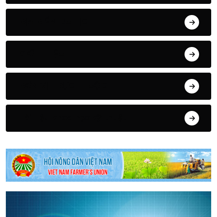
ĐỊA ĐIỂM DU LỊCH
GIỚI THIỆU
ĐƠN VỊ TRỰC THUỘC
Tài liệu khoa học kỹ thuật