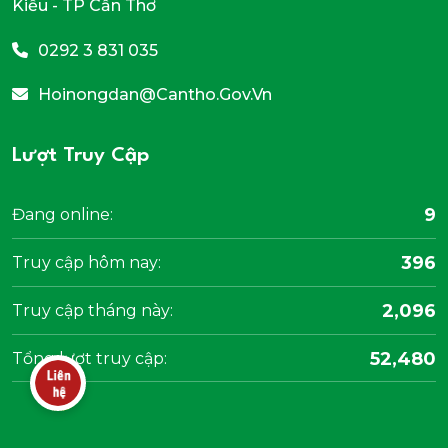
Kiều - TP Cần Thơ
0292 3 831 035
Hoinongdan@cantho.gov.vn
Lượt Truy Cập
9
Đang online:
396
Truy cập hôm nay:
2,096
Truy cập tháng này:
52,480
Tổng lượt truy cập: