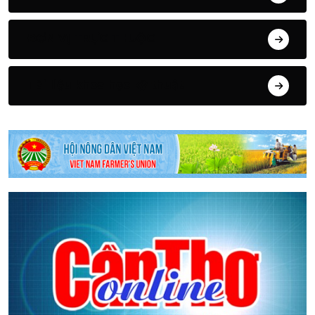
ĐƠN VỊ TRỰC THUỘC
Tài liệu khoa học kỹ thuật