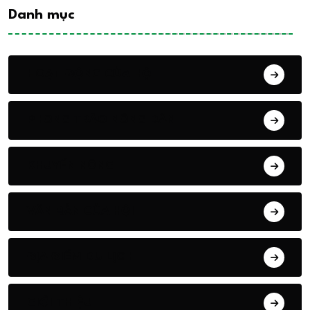
Danh mục
HOẠT ĐỘNG CỦA HỘI
PHONG TRÀO NÔNG DÂN
KHUYẾN NÔNG
VĂN BẢN CỦA HỘI
ĐỊA ĐIỂM DU LỊCH
GIỚI THIỆU