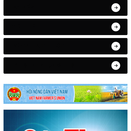
ĐỊA ĐIỂM DU LỊCH
GIỚI THIỆU
ĐƠN VỊ TRỰC THUỘC
Tài liệu khoa học kỹ thuật