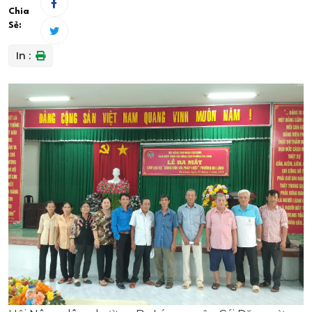
Chia
Sẻ:
In :