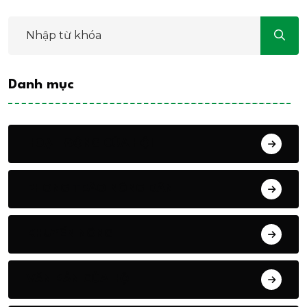
Danh mục
HOẠT ĐỘNG CỦA HỘI
PHONG TRÀO NÔNG DÂN
KHUYẾN NÔNG
VĂN BẢN CỦA HỘI