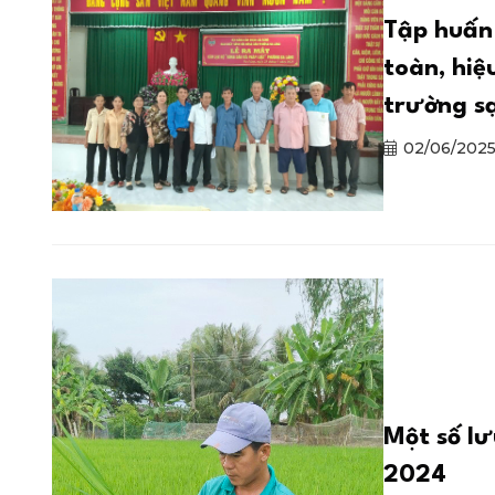
Tập huấn
toàn, hiệ
trường s
02/06/202
Một số lư
2024