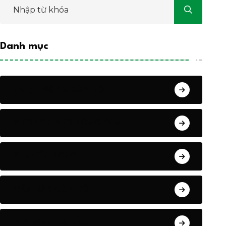
Danh mục
HOẠT ĐỘNG CỦA HỘI
PHONG TRÀO NÔNG DÂN
KHUYẾN NÔNG
VĂN BẢN CỦA HỘI
ĐỊA ĐIỂM DU LỊCH