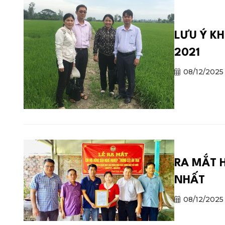
LƯU Ý K
2021
08/12/2025
RA MẮT 
NHẤT
08/12/2025