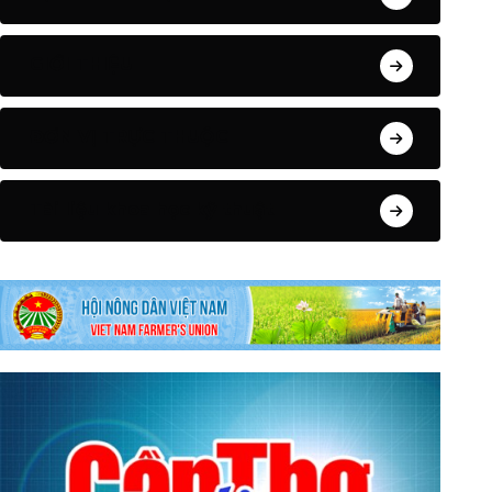
GIỚI THIỆU
ĐƠN VỊ TRỰC THUỘC
Tài liệu khoa học kỹ thuật