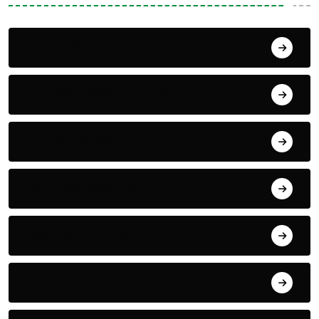
HOẠT ĐỘNG CỦA HỘI
PHONG TRÀO NÔNG DÂN
KHUYẾN NÔNG
VĂN BẢN CỦA HỘI
ĐỊA ĐIỂM DU LỊCH
GIỚI THIỆU