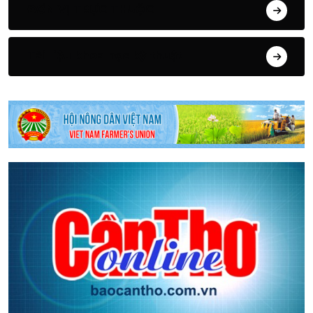
ĐƠN VỊ TRỰC THUỘC
Tài liệu khoa học kỹ thuật