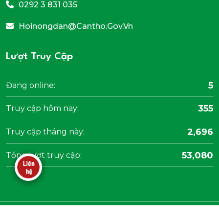
0292 3 831 035
Hoinongdan@cantho.gov.vn
Lượt Truy Cập
5
Đang online:
355
Truy cập hôm nay:
2,696
Truy cập tháng này:
53,080
Tổng lượt truy cập:
Bản quyền
2025 thuộc về Hội nông dân Thành