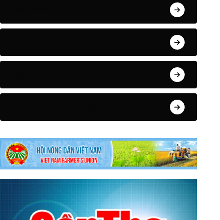
ĐỊA ĐIỂM DU LỊCH
GIỚI THIỆU
ĐƠN VỊ TRỰC THUỘC
Tài liệu khoa học kỹ thuật