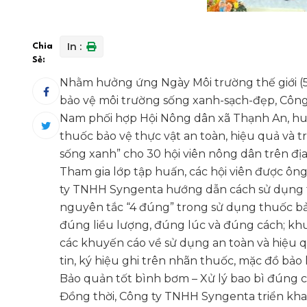
In :
Chia
Sẻ:
Nhằm hưởng ứng Ngày Môi trường thế giới (5
bảo vệ môi trường sống xanh-sạch-đẹp, Công
Nam phối hợp Hội Nông dân xã Thạnh An, hu
thuốc bảo vệ thực vật an toàn, hiệu quả và t
sống xanh” cho 30 hội viên nông dân trên địa
Tham gia lớp tập huấn, các hội viên được ô
ty TNHH Syngenta hướng dẫn cách sử dụng t
nguyên tắc “4 đúng” trong sử dụng thuốc b
đúng liều lượng, đúng lúc và đúng cách; khu
các khuyến cáo về sử dụng an toàn và hiệu q
tin, ký hiệu ghi trên nhãn thuốc, mặc đồ bả
Bảo quản tốt bình bơm – Xử lý bao bì đúng cá
Đồng thời, Công ty TNHH Syngenta triển kha