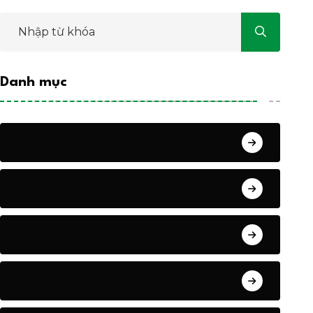
Danh mục
HOẠT ĐỘNG CỦA HỘI
PHONG TRÀO NÔNG DÂN
KHUYẾN NÔNG
VĂN BẢN CỦA HỘI