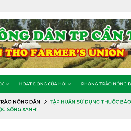
ỘC
HOẠT ĐỘNG CỦA HỘI
PHONG TRÀO NÔNG 
TRÀO NÔNG DÂN
TẬP HUẤN SỬ DỤNG THUỐC BẢO 
ỘC SỐNG XANH”