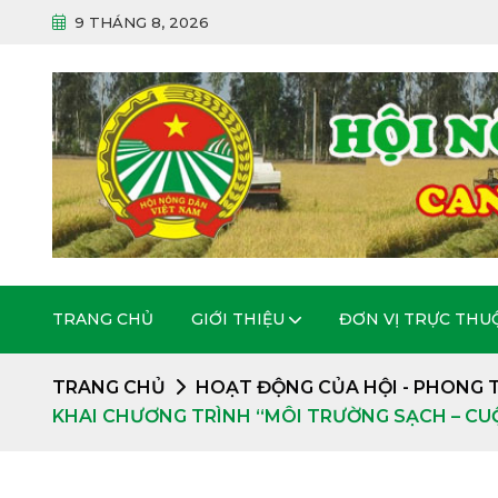
9 THÁNG 8, 2026
TRANG CHỦ
GIỚI THIỆU
ĐƠN VỊ TRỰC THU
TRANG CHỦ
HOẠT ĐỘNG CỦA HỘI
-
PHONG 
KHAI CHƯƠNG TRÌNH “MÔI TRƯỜNG SẠCH – CU