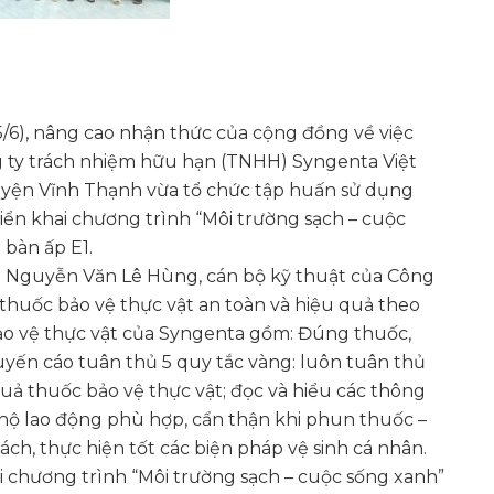
/6), nâng cao nhận thức của cộng đồng về việc
 ty trách nhiệm hữu hạn (TNHH) Syngenta Việt
yện Vĩnh Thạnh vừa tổ chức tập huấn sử dụng
riển khai chương trình “Môi trường sạch – cuộc
 bàn ấp E1.
ng Nguyễn Văn Lê Hùng, cán bộ kỹ thuật của Công
huốc bảo vệ thực vật an toàn và hiệu quả theo
ảo vệ thực vật của Syngenta gồm: Đúng thuốc,
yến cáo tuân thủ 5 quy tắc vàng: luôn tuân thủ
uả thuốc bảo vệ thực vật; đọc và hiểu các thông
o hộ lao động phù hợp, cẩn thận khi phun thuốc –
ch, thực hiện tốt các biện pháp vệ sinh cá nhân.
i chương trình “Môi trường sạch – cuộc sống xanh”